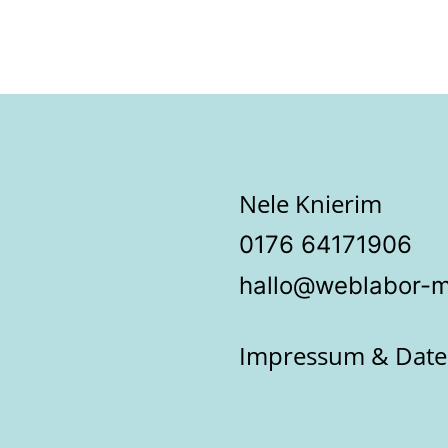
Nele Knierim
‭0176 64171906‬
hallo@weblabor-
Impressum & Date
Einstellungen ansehen
ern