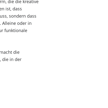
m, die die kreative
n ist, dass
uss, sondern dass
. Alleine oder in
ur funktionale
macht die
en zu speichern und/oder darauf zuzugreifen. Wenn
 die in der
ser Website verarbeiten. Wenn du deine Zustimmung