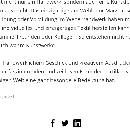
t nicht nur ein Handwerk, sondern auch eine Kunstfor
 anspricht. Das einzigartige am Weblabor Marzhause
ildung oder Vorbildung im Weberhandwerk haben m
 individuelles und einzigartiges Textil herstellen kann
amilie, Freunden oder Kollegen. So entstehen nicht n
uch wahre Kunstwerke
n handwerklichem Geschick und kreativem Ausdruck 
 wir Technologien wie Cookies, um Geräteinformation
er faszinierenden und zeitlosen Form der Textilkunst,
 wie das Surfverhalten oder eindeutige IDs auf die
bigen Welt eine ganz besondere Bedeutung hat.
Merkmale und Funktionen beeinträchtigt werden.
egorized