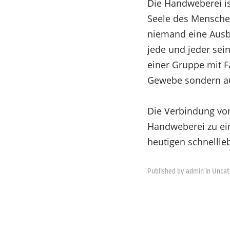
Die Handweberei is
Seele des Menschen
niemand eine Ausb
jede und jeder sein
einer Gruppe mit F
Gewebe sondern a
Die Verbindung vo
Um dir ein optimales Erlebnis zu bieten, verwenden
Handweberei zu ein
du diesen Technologien zustimmst, können wir Daten
heutigen schnellle
nicht erteilst oder zurückziehst, können bestimmte 
Funktional
Published by admin in
Uncat
Funktional
Immer aktiv
Vorlieben