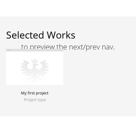
Selected Works
Um dir ein optimales Erlebnis zu bieten, verwenden
wir Technologien wie Cookies, um
My first project
Geräteinformationen zu speichern und/oder darauf
Project type
zuzugreifen. Wenn du diesen Technologien
zustimmst, können wir Daten wie das Surfverhalten
oder eindeutige IDs auf dieser Website verarbeiten.
Wenn du deine Zustimmung nicht erteilst oder