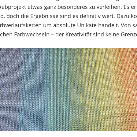
ebprojekt etwas ganz besonderes zu verleihen. Es er
, doch die Ergebnisse sind es definitiv wert. Dazu k
rbverlaufsketten um absolute Unikate handelt. Von 
schen Farbwechseln – der Kreativität sind keine Grenz
 wir Technologien wie Cookies, um Geräteinformation
 wie das Surfverhalten oder eindeutige IDs auf die
Merkmale und Funktionen beeinträchtigt werden.