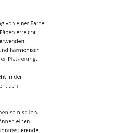
ng von einer Farbe
Fäden erreicht,
 Verwenden
t und harmonisch
er Platzierung.
ht in der
fen, den
hen sein sollen.
können einen
kontrastierende