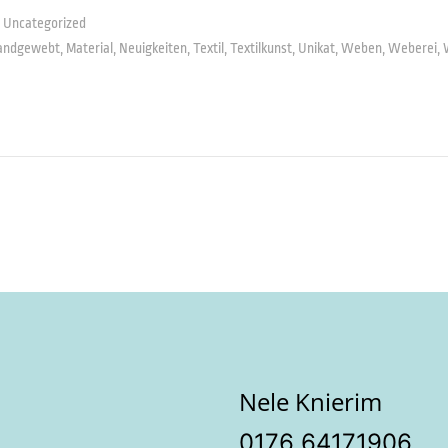
Uncategorized
andgewebt
,
Material
,
Neuigkeiten
,
Textil
,
Textilkunst
,
Unikat
,
Weben
,
Weberei
,
Nele Knierim
‭0176 64171906‬
Einstellungen ansehen
ern