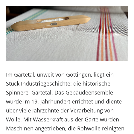
Im Gartetal, unweit von Göttingen, liegt ein
Um dir ein optimales Erlebnis zu bieten, verwenden
Stück Industriegeschichte: die historische
wir Technologien wie Cookies, um
Spinnerei Gartetal. Das Gebäudeensemble
Geräteinformationen zu speichern und/oder darauf
wurde im 19. Jahrhundert errichtet und diente
zuzugreifen. Wenn du diesen Technologien
über viele Jahrzehnte der Verarbeitung von
zustimmst, können wir Daten wie das Surfverhalten
Wolle. Mit Wasserkraft aus der Garte wurden
oder eindeutige IDs auf dieser Website verarbeiten.
Maschinen angetrieben, die Rohwolle reinigten,
Wenn du deine Zustimmung nicht erteilst oder