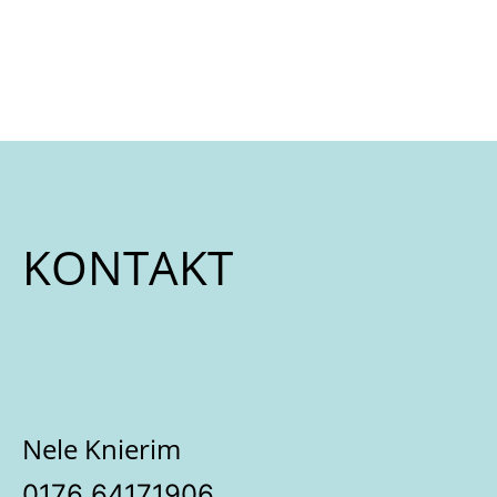
KONTAKT
Nele Knierim
‭0176 64171906‬