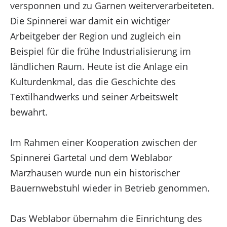
versponnen und zu Garnen weiterverarbeiteten.
zurückziehst, können bestimmte Merkmale und
Die Spinnerei war damit ein wichtiger
Funktionen beeinträchtigt werden.
Arbeitgeber der Region und zugleich ein
Funktional
Beispiel für die frühe Industrialisierung im
ländlichen Raum. Heute ist die Anlage ein
Funktional
Immer aktiv
Kulturdenkmal, das die Geschichte des
Vorlieben
Textilhandwerks und seiner Arbeitswelt
bewahrt.
Vorlieben
Im Rahmen einer Kooperation zwischen der
Statistiken
Spinnerei Gartetal und dem Weblabor
Marzhausen wurde nun ein historischer
Bauernwebstuhl wieder in Betrieb genommen.
Statistiken
Marketing
Das Weblabor übernahm die Einrichtung des