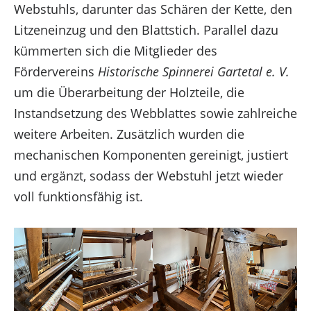
Webstuhls, darunter das Schären der Kette, den
Marketing
Litzeneinzug und den Blattstich. Parallel dazu
Optionen verwalten
kümmerten sich die Mitglieder des
Dienste verwalten
Fördervereins
Historische Spinnerei Gartetal e. V.
Verwalten von {vendor_count}-Lieferanten
um die Überarbeitung der Holzteile, die
Lese mehr über diese Zwecke
Instandsetzung des Webblattes sowie zahlreiche
weitere Arbeiten. Zusätzlich wurden die
Akzeptieren
Ablehnen
Einstellungen ansehen
mechanischen Komponenten gereinigt, justiert
Einstellungen ansehen
Einstellungen speichern
und ergänzt, sodass der Webstuhl jetzt wieder
Impressum
voll funktionsfähig ist.
Impressum
Impressum
Zustimmung verwalten