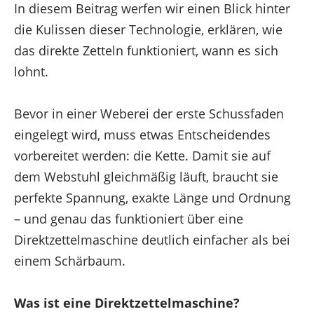
In diesem Beitrag werfen wir einen Blick hinter
Marketing
die Kulissen dieser Technologie, erklären, wie
Optionen verwalten
das direkte Zetteln funktioniert, wann es sich
Dienste verwalten
lohnt.
Verwalten von {vendor_count}-Lieferanten
Lese mehr über diese Zwecke
Bevor in einer Weberei der erste Schussfaden
eingelegt wird, muss etwas Entscheidendes
Akzeptieren
Ablehnen
Einstellungen ansehen
vorbereitet werden: die Kette. Damit sie auf
Einstellungen ansehen
Einstellungen speichern
dem Webstuhl gleichmäßig läuft, braucht sie
Impressum
perfekte Spannung, exakte Länge und Ordnung
Impressum
– und genau das funktioniert über eine
Impressum
Direktzettelmaschine deutlich einfacher als bei
einem Schärbaum.
Zustimmung verwalten
Was ist eine Direktzettelmaschine?