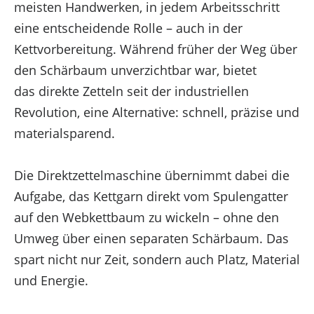
meisten Handwerken, in jedem Arbeitsschritt
zurückziehst, können bestimmte Merkmale und
eine entscheidende Rolle – auch in der
Funktionen beeinträchtigt werden.
Kettvorbereitung. Während früher der Weg über
Funktional
den Schärbaum unverzichtbar war, bietet
das direkte Zetteln seit der industriellen
Funktional
Immer aktiv
Revolution, eine Alternative: schnell, präzise und
Vorlieben
materialsparend.
Die Direktzettelmaschine übernimmt dabei die
Vorlieben
Aufgabe, das Kettgarn direkt vom Spulengatter
Statistiken
auf den Webkettbaum zu wickeln – ohne den
Umweg über einen separaten Schärbaum. Das
spart nicht nur Zeit, sondern auch Platz, Material
Statistiken
und Energie.
Marketing