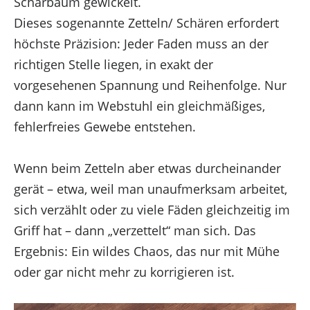
Schärbaum gewickelt.
Marketing
Dieses sogenannte Zetteln/ Schären erfordert
Optionen verwalten
höchste Präzision: Jeder Faden muss an der
Dienste verwalten
richtigen Stelle liegen, in exakt der
Verwalten von {vendor_count}-Lieferanten
vorgesehenen Spannung und Reihenfolge. Nur
Lese mehr über diese Zwecke
dann kann im Webstuhl ein gleichmäßiges,
fehlerfreies Gewebe entstehen.
Akzeptieren
Ablehnen
Einstellungen ansehen
Einstellungen ansehen
Wenn beim Zetteln aber etwas durcheinander
Einstellungen speichern
Impressum
gerät – etwa, weil man unaufmerksam arbeitet,
Impressum
sich verzählt oder zu viele Fäden gleichzeitig im
Impressum
Griff hat – dann „verzettelt“ man sich. Das
Ergebnis: Ein wildes Chaos, das nur mit Mühe
oder gar nicht mehr zu korrigieren ist.
Zustimmung verwalten