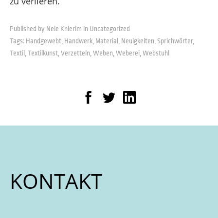
zu verlieren.
Published by Nele Knierim in
Uncategorized
Tags:
Handgewebt
,
Handwerk
,
Material
,
Neuigkeiten
,
Sprichwörter
,
Textil
,
Textilkunst
,
Verzetteln
,
Weben
,
Weberei
,
Webstuhl
KONTAKT