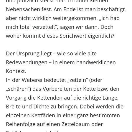
und plötzlich steckt man in lauter kleinen
zurückziehst, können bestimmte Merkmale und
Nebensachen fest. Am Ende ist man beschäftigt,
Funktionen beeinträchtigt werden.
aber nicht wirklich weitergekommen. „Ich hab
Funktional
mich total verzettelt“, sagen wir dann. Doch
woher kommt dieses Sprichwort eigentlich?
Funktional
Immer aktiv
Der Ursprung liegt – wie so viele alte
Vorlieben
Redewendungen – in einem handwerklichen
Kontext.
Vorlieben
In der Weberei bedeutet „zetteln“ (oder
Statistiken
„schären“) das Vorbereiten der Kette bzw. den
Vorgang die Kettenden auf die richtige Länge,
Breite und Dichte zu bringen. Dabei werden die
Statistiken
einzelnen Kettfäden in einer ganz bestimmten
Marketing
Reihenfolge auf einen Zettelbaum oder