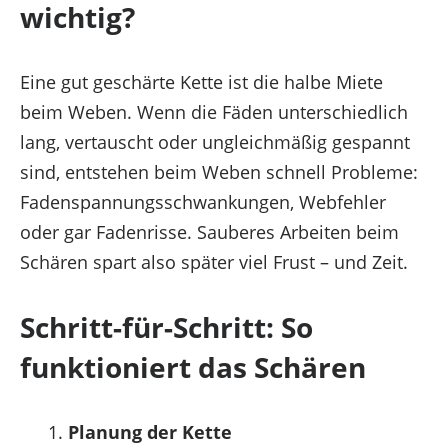
wichtig?
Marketing
Optionen verwalten
Eine gut geschärte Kette ist die halbe Miete
Dienste verwalten
beim Weben. Wenn die Fäden unterschiedlich
Verwalten von {vendor_count}-Lieferanten
lang, vertauscht oder ungleichmäßig gespannt
Lese mehr über diese Zwecke
sind, entstehen beim Weben schnell Probleme:
Fadenspannungsschwankungen, Webfehler
Akzeptieren
Ablehnen
Einstellungen ansehen
oder gar Fadenrisse. Sauberes Arbeiten beim
Einstellungen ansehen
Einstellungen speichern
Schären spart also später viel Frust – und Zeit.
Impressum
Impressum
Schritt-für-Schritt: So
Impressum
funktioniert das Schären
Zustimmung verwalten
Planung der Kette