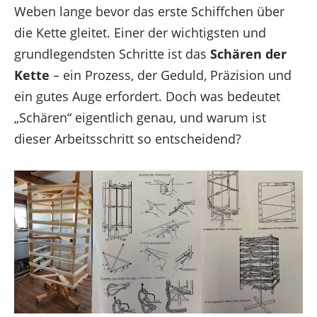
Weben lange bevor das erste Schiffchen über
die Kette gleitet. Einer der wichtigsten und
grundlegendsten Schritte ist das
Schären der
Kette
– ein Prozess, der Geduld, Präzision und
ein gutes Auge erfordert. Doch was bedeutet
„Schären“ eigentlich genau, und warum ist
dieser Arbeitsschritt so entscheidend?
Um dir ein optimales Erlebnis zu bieten, verwenden
wir Technologien wie Cookies, um
Geräteinformationen zu speichern und/oder darauf
zuzugreifen. Wenn du diesen Technologien
zustimmst, können wir Daten wie das Surfverhalten
oder eindeutige IDs auf dieser Website verarbeiten.
Wenn du deine Zustimmung nicht erteilst oder