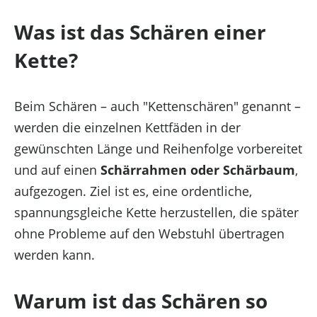
zurückziehst, können bestimmte Merkmale und
Was ist das Schären einer
Funktionen beeinträchtigt werden.
Kette?
Funktional
Beim Schären – auch "Kettenschären" genannt –
Funktional
Immer aktiv
werden die einzelnen Kettfäden in der
Vorlieben
gewünschten Länge und Reihenfolge vorbereitet
und auf einen
Schärrahmen oder Schärbaum
,
Vorlieben
aufgezogen. Ziel ist es, eine ordentliche,
Statistiken
spannungsgleiche Kette herzustellen, die später
ohne Probleme auf den Webstuhl übertragen
werden kann.
Statistiken
Marketing
Warum ist das Schären so