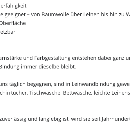
erfähigkeit
ne geeignet – von Baumwolle über Leinen bis hin zu W
 Oberfläche
setzbar
Garnstärke und Farbgestaltung entstehen dabei ganz u
 wir Technologien wie Cookies, um Geräteinformation
 Bindung immer dieselbe bleibt.
 wie das Surfverhalten oder eindeutige IDs auf die
Merkmale und Funktionen beeinträchtigt werden.
ie uns täglich begegnen, sind in Leinwandbindung gew
chirrtücher, Tischwäsche, Bettwäsche, leichte Leinens
zuverlässig und langlebig ist, wird sie seit Jahrhund