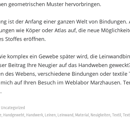
chen geometrischen Muster hervorbringen.
g ist der Anfang einer ganzen Welt von Bindungen. 
ngen wie Köper oder Atlas auf, die neue Möglichkeit
es Stoffes eröffnen.
wie komplex ein Gewebe später wird, die Leinwandbin
eser Beitrag Ihre Neugier auf das Handweben geweck
n des Webens, verschiedene Bindungen oder textile 
h mich auf Ihren Besuch im Weblabor Marzhausen. Te
.
Uncategorized
e
,
Handgewebt
,
Handwerk
,
Leinen
,
Leinwand
,
Material
,
Neuigkeiten
,
Textil
,
Text