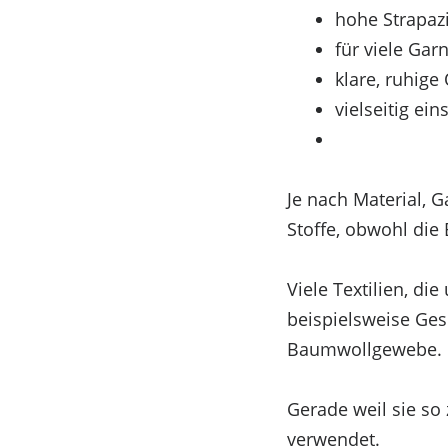
hohe Strapazi
für viele Gar
klare, ruhige
vielseitig ein
Je nach Material, 
Um dir ein optimales Erlebnis zu bieten, verwenden
Stoffe, obwohl die
du diesen Technologien zustimmst, können wir Daten
nicht erteilst oder zurückziehst, können bestimmte 
Viele Textilien, d
Funktional
beispielsweise Ges
Baumwollgewebe.
Funktional
Immer aktiv
Gerade weil sie so 
Vorlieben
verwendet.