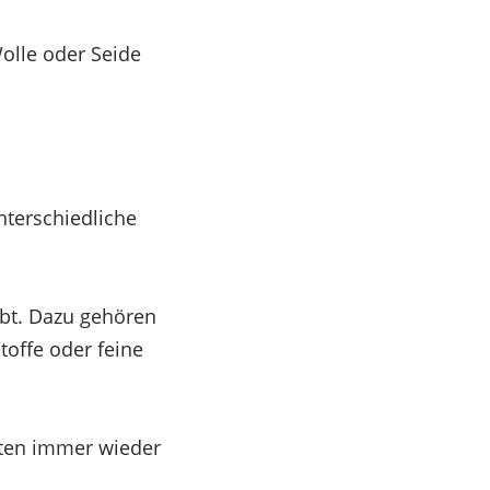
olle oder Seide
nterschiedliche
en zu speichern und/oder darauf zuzugreifen. Wenn
ser Website verarbeiten. Wenn du deine Zustimmung
ebt. Dazu gehören
toffe oder feine
erten immer wieder