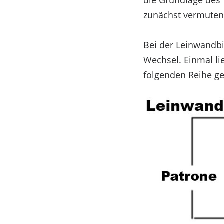
die Grundlage des W
zunächst vermuten 
Bei der Leinwandb
Wechsel. Einmal li
folgenden Reihe g