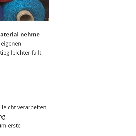
aterial nehme
e eigenen
g leichter fällt,
 leicht verarbeiten.
ng.
um erste