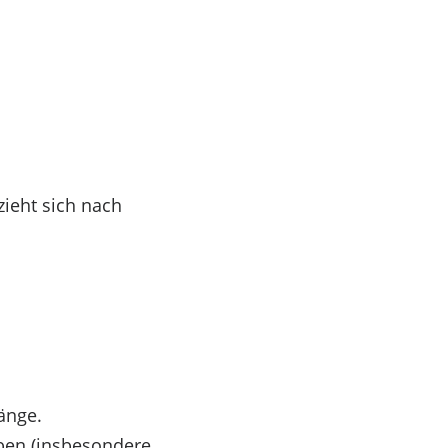
zieht sich nach
änge.
eben (insbesondere