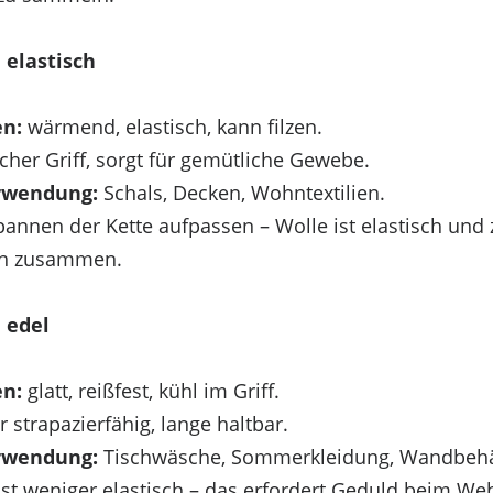
 elastisch
en:
wärmend, elastisch, kann filzen.
her Griff, sorgt für gemütliche Gewebe.
rwendung:
Schals, Decken, Wohntextilien.
nnen der Kette aufpassen – Wolle ist elastisch und 
n zusammen.
 edel
en:
glatt, reißfest, kühl im Griff.
 strapazierfähig, lange haltbar.
rwendung:
Tischwäsche, Sommerkleidung, Wandbeh
ist weniger elastisch – das erfordert Geduld beim W