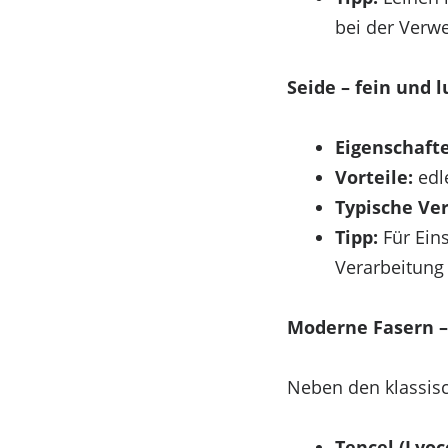
bei der Verwe
Seide – fein und l
Eigenschaft
Vorteile:
edl
Typische Ve
Um dir ein optimales Erlebnis zu bieten, verwenden
Tipp:
Für Eins
du diesen Technologien zustimmst, können wir Daten
Verarbeitung
nicht erteilst oder zurückziehst, können bestimmte 
Funktional
Moderne Fasern –
Funktional
Immer aktiv
Neben den klassisc
Vorlieben
Tencel (Lyoce