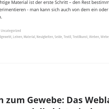
htige Material ist der erste Schritt – den Rest besti
perimentieren - man kann sich auch von dem ein oder
n.
Uncategorized
dgewebt
,
Leinen
,
Material
,
Neuigkeiten
,
Seide
,
Textil
,
Textilkunst
,
Weben
,
Weber
n zum Gewebe: Das Webl