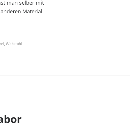
mmst man selber mit
 anderen Material
ei
,
Webstuhl
abor